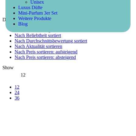
Unisex
Luxus Düfte
Mini-Parfum 3er Set
Weitere Produkte
Default sorting
Blog
Standardsortierung
Nach Beliebtheit sortiert
Nach Durchschnittsbewertung sortiert
Nach Aktualität sortieren
Nach Preis sortieren: aufsteigend
Nach Preis sortieren: absteigend
Show
12
12
24
36