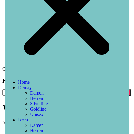
Close
Filtern Nach Preis
Home
Demay
Damen
Filter
Herren
Silverline
Weitere Produkte
Goldline
Unisex
Ixora
Showing all 6 results
Damen
Herren