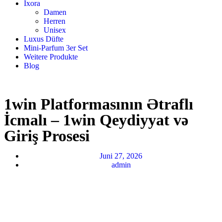
Ixora
Damen
Herren
Unisex
Luxus Düfte
Mini-Parfum 3er Set
Weitere Produkte
Blog
1win Platformasının Ətraflı
İcmalı – 1win Qeydiyyat və
Giriş Prosesi
Juni 27, 2026
admin