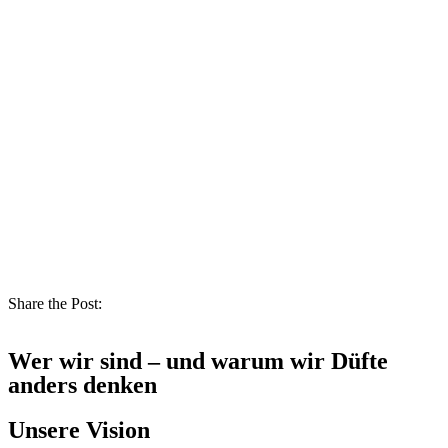
Share the Post:
Wer wir sind – und warum wir Düfte
anders denken
Unsere Vision