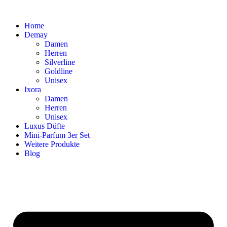
Home
Demay
Damen
Herren
Silverline
Goldline
Unisex
Ixora
Damen
Herren
Unisex
Luxus Düfte
Mini-Parfum 3er Set
Weitere Produkte
Blog