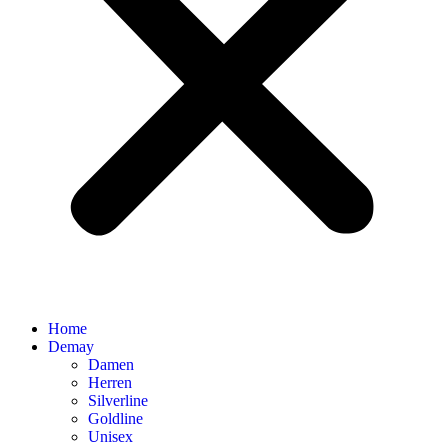
Home
Demay
Damen
Herren
Silverline
Goldline
Unisex