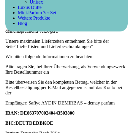
Unisex
umgehend an Sie versenden.
Luxus Düfte
Mini-Parfum 3er Set
Bitte beachten Sie, dass bei Vorkassebestellungen die
Weitere Produkte
Banküberweisung in der Regel 2-3 Werktage in Anspruch
Blog
nimmt, wodurch sich die Auslieferung der Ware
dementsprechend verzögert.
Unsere maximalen Lieferzeiten entnehmen Sie bitte der
Seite“Lieferfristen und Lieferbeschränkungen“
Wir bitten folgende Informationen zu beachten:
Bitte tragen Sie, bei Ihrer Überweisung, als Verwendungszweck
Ihre Bestellnummer ein
Bitte überweisen Sie den kompletten Betrag, welcher in der
Bestellbestätigung per E-Mail angegeben ist auf das Konto bei
der
Empfänger: Safiye AYDIN DEMIRBAS – demay parfum
IBAN: DE86370700240443503800
BIC:DEUTDEDBKOE