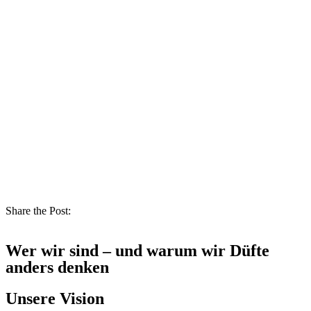
Share the Post:
Wer wir sind – und warum wir Düfte
anders denken
Unsere Vision