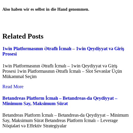
Also haben wir es selbst in die Hand genommen.
Related Posts
1win Platformasının Ətraflı İcmalı – 1win Qeydiyyat və Giriş
Prosesi
1win Platformasının Ətraflı İcmalı – 1win Qeydiyyat və Giriş
Prosesi 1win Platformasının Ətraflı İcmalı – Slot Sevənlər Üçün
Mükəmməl Seçim
Read More
Betandreas Platform İcmalı – Betandreas-da Qeydiyyat –
Minimum Səy, Maksimum Sürət
Betandreas Platform İcmalı – Betandreas-da Qeydiyyat – Minimum
Səy, Maksimum Sürət Betandreas Platform İcmalı – Leverage
Nöqtələri və Effektiv Strategiyalar