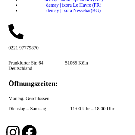
demay | ixora Le Havre (FR)
demay | ixora Nessebar(BG)
0221 97779870
Frankfurter Str. 64 51065 Köln
Deutschland
Öffnungszeiten:
Montag: Geschlossen
Dienstag – Samstag 11:00 Uhr – 18:00 Uhr