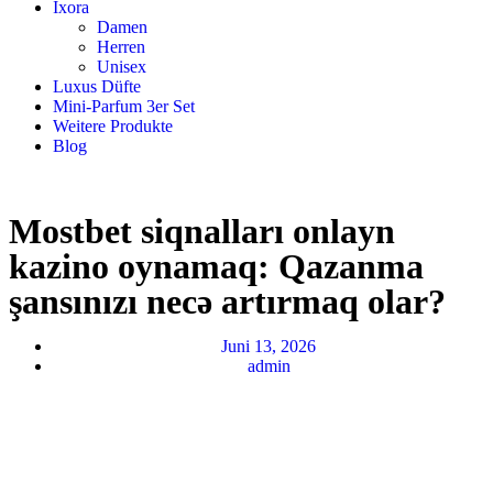
Ixora
Damen
Herren
Unisex
Luxus Düfte
Mini-Parfum 3er Set
Weitere Produkte
Blog
Mostbet siqnalları onlayn
kazino oynamaq: Qazanma
şansınızı necə artırmaq olar?
Juni 13, 2026
admin