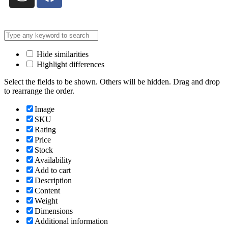
Hide similarities
Highlight differences
Select the fields to be shown. Others will be hidden. Drag and drop
to rearrange the order.
Image
SKU
Rating
Price
Stock
Availability
Add to cart
Description
Content
Weight
Dimensions
Additional information