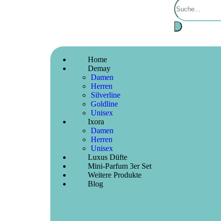
Home
Demay
Damen
Herren
Silverline
Goldline
Unisex
Ixora
Damen
Herren
Unisex
Luxus Düfte
Mini-Parfum 3er Set
Weitere Produkte
Blog