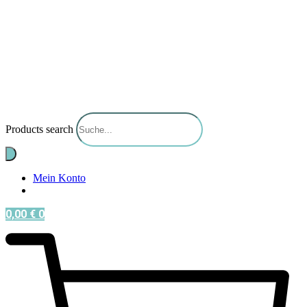
Products search
Mein Konto
0,00
€
0