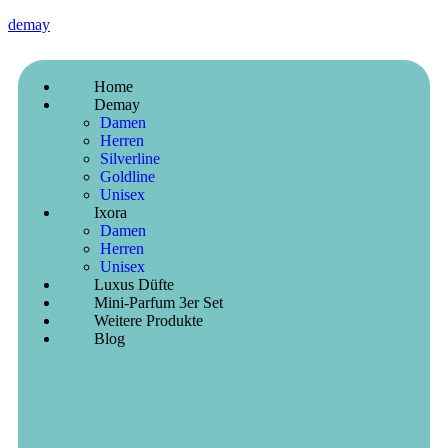
demay
Home
Demay
Damen
Herren
Silverline
Goldline
Unisex
Ixora
Damen
Herren
Unisex
Luxus Düfte
Mini-Parfum 3er Set
Weitere Produkte
Blog