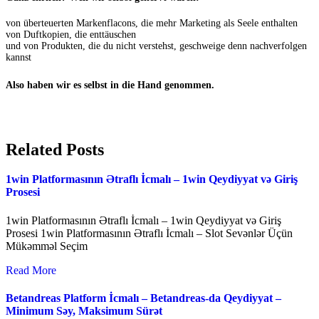
von überteuerten Markenflacons, die mehr Marketing als Seele enthalten
von Duftkopien, die enttäuschen
und von Produkten, die du nicht verstehst, geschweige denn nachverfolgen
kannst
Also haben wir es selbst in die Hand genommen.
Related Posts
1win Platformasının Ətraflı İcmalı – 1win Qeydiyyat və Giriş
Prosesi
1win Platformasının Ətraflı İcmalı – 1win Qeydiyyat və Giriş
Prosesi 1win Platformasının Ətraflı İcmalı – Slot Sevənlər Üçün
Mükəmməl Seçim
Read More
Betandreas Platform İcmalı – Betandreas-da Qeydiyyat –
Minimum Səy, Maksimum Sürət