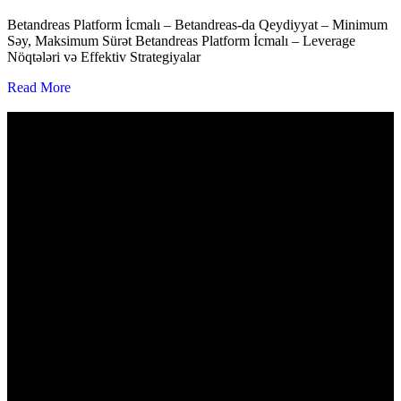
Betandreas Platform İcmalı – Betandreas-da Qeydiyyat – Minimum
Səy, Maksimum Sürət Betandreas Platform İcmalı – Leverage
Nöqtələri və Effektiv Strategiyalar
Read More