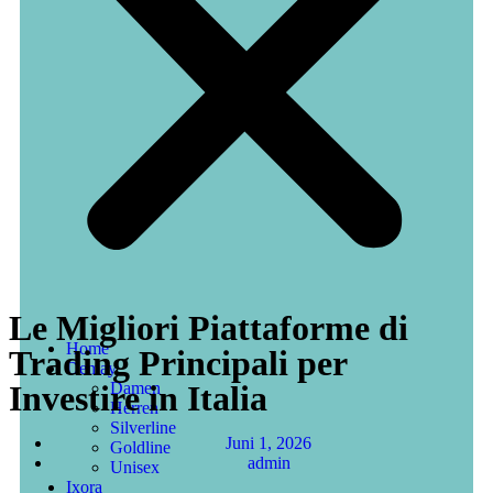
Le Migliori Piattaforme di
Home
Trading Principali per
Demay
Investire in Italia
Damen
Herren
Silverline
Juni 1, 2026
Goldline
admin
Unisex
Ixora