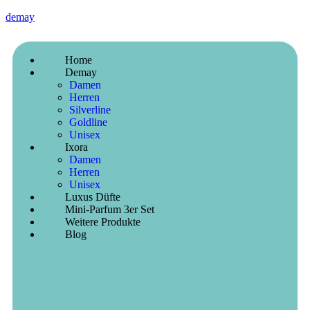
demay
Home
Demay
Damen
Herren
Silverline
Goldline
Unisex
Ixora
Damen
Herren
Unisex
Luxus Düfte
Mini-Parfum 3er Set
Weitere Produkte
Blog