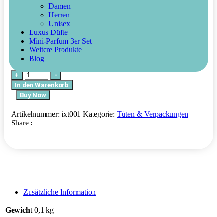
Damen
IXORA Tragetasche (Papier)
Herren
Unisex
Luxus Düfte
0,25
€
Incl.MwSt
Mini-Parfum 3er Set
Weitere Produkte
Vorrätig
Blog
+
-
In den Warenkorb
Buy Now
Artikelnummer:
ixt001
Kategorie:
Tüten & Verpackungen
Share :
Zusätzliche Information
Gewicht
0,1 kg