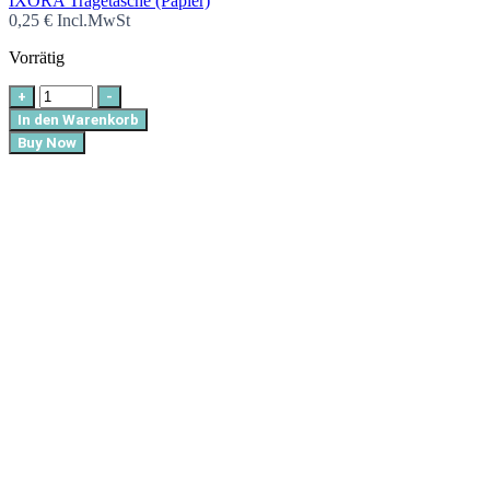
IXORA Tragetasche (Papier)
0,25
€
Incl.MwSt
Vorrätig
+
-
In den Warenkorb
Buy Now