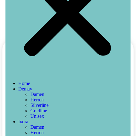
Home
Demay
Lilie
Damen
Herren
Silverline
5,50
€
Incl.MwSt
Goldline
Unisex
Vorrätig
Ixora
Damen
+
-
Herren
In den Warenkorb