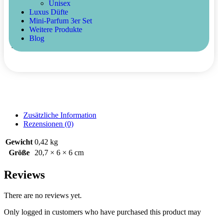
Unisex
Buy Now
Luxus Düfte
Mini-Parfum 3er Set
Artikelnummer:
Lilie-Cologne-400ml
Kategorie:
Weitere
Weitere Produkte
Produkte
Blog
Share :
Zusätzliche Information
Rezensionen (0)
Gewicht
0,42 kg
Größe
20,7 × 6 × 6 cm
Reviews
There are no reviews yet.
Only logged in customers who have purchased this product may