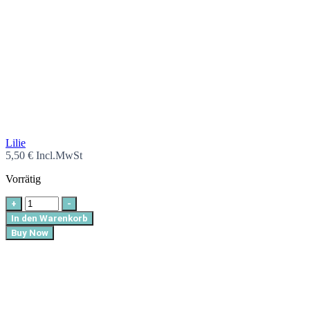
Lilie
5,50
€
Incl.MwSt
Vorrätig
+
-
In den Warenkorb
Buy Now