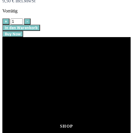
9,50
€
Incl.MwSt
Vorrätig
Woody
+
-
Menge
In den Warenkorb
Buy Now
SHOP