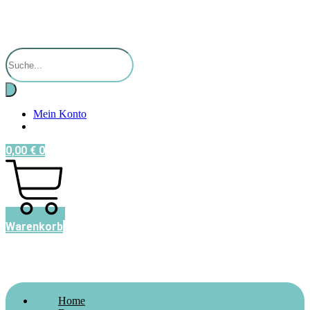
Products
search
Mein Konto
0,00
€
0
Warenkorb
Home