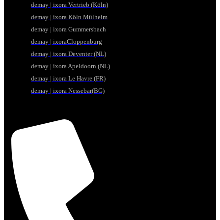
demay | ixora Vertrieb (Köln)
demay | ixora Köln Mülheim
demay | ixora Gummersbach
demay | ixoraCloppenburg
demay | ixora Deventer (NL)
demay | ixora Apeldoorn (NL)
demay | ixora Le Havre (FR)
demay | ixora Nessebar(BG)