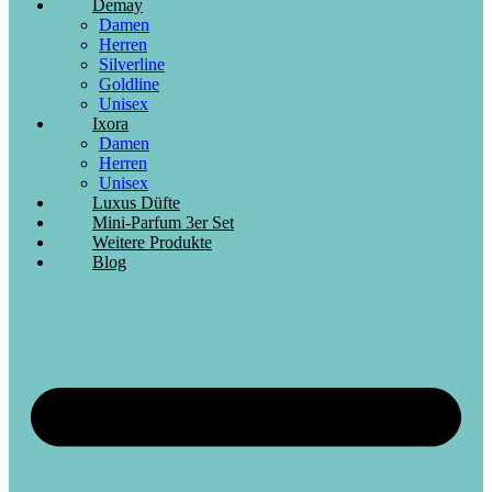
Demay
Damen
Herren
Silverline
Goldline
Unisex
Ixora
Damen
Herren
Unisex
Luxus Düfte
Mini-Parfum 3er Set
Weitere Produkte
Blog