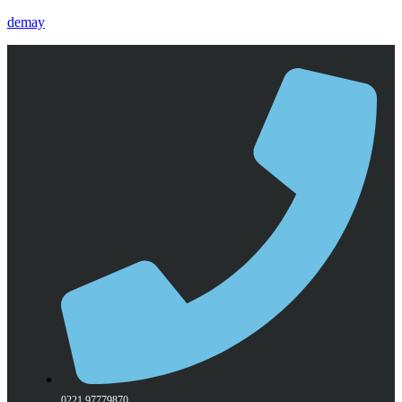
demay
0221 97779870