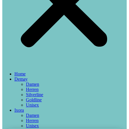
Home
Demay
Damen
Herren
Silverline
Goldline
Unisex
Ixora
Damen
Herren
Unisex