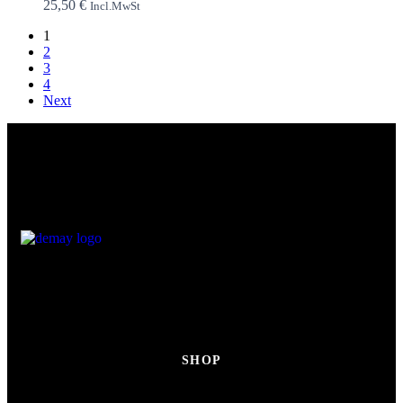
25,50
€
Incl.MwSt
1
2
3
4
Next
SHOP