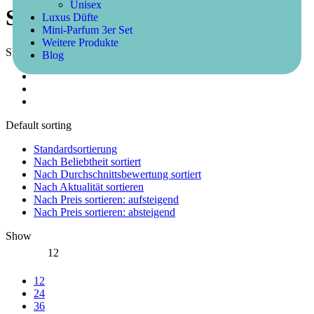
Unisex
Silverline
Luxus Düfte
Mini-Parfum 3er Set
Weitere Produkte
Showing 1–12 of 47 item(s)
Blog
Default sorting
Standardsortierung
Nach Beliebtheit sortiert
Nach Durchschnittsbewertung sortiert
Nach Aktualität sortieren
Nach Preis sortieren: aufsteigend
Nach Preis sortieren: absteigend
Show
12
12
24
36