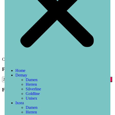
Close
Filtern Nach Preis
Home
Demay
Damen
Filter
Herren
Silverline
Filtern Nach Für
Goldline
Unisex
Damen
(23)
Ixora
Herren
(19)
Damen
Unisex
(12)
Herren