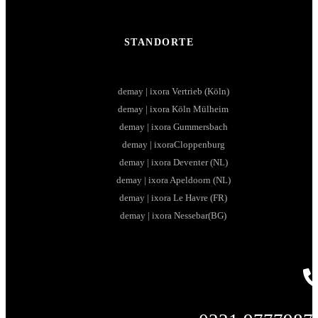
STANDORTE
demay | ixora Vertrieb (Köln)
demay | ixora Köln Mülheim
demay | ixora Gummersbach
demay | ixoraCloppenburg
demay | ixora Deventer (NL)
demay | ixora Apeldoorn (NL)
demay | ixora Le Havre (FR)
demay | ixora Nessebar(BG)