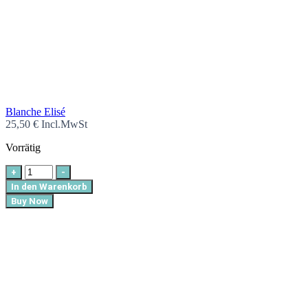
Blanche Elisé
25,50
€
Incl.MwSt
Vorrätig
+
-
In den Warenkorb
Buy Now