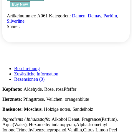
Buy Now
Artikelnummer:
A061
Kategorien:
Damen
,
Demay
,
Parfüm
,
Silverline
Share :
Beschreibung
Zusätzliche Information
Rezensionen (0)
Kopfnote:
Aldehyde, Rose, rosaPfeffer
Herznote:
Pfingstrose, Veilchen, orangenblüte
Basisnote: Moschus
, Holzige noten, Sandelholz
Ingredients / Inhaltsstoffe:
Alkohol Denat, Fragrance(Parfum),
Aqua(Water), Hexamethylindanopyran,Alpha-Isomethyl
Ionone,Trimethylbenzenepropanol,Vanillin,Citrus Limon Peel