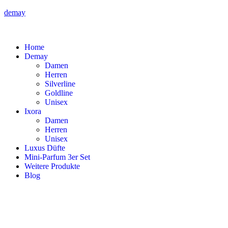
demay
Home
Demay
Damen
Herren
Silverline
Goldline
Unisex
Ixora
Damen
Herren
Unisex
Luxus Düfte
Mini-Parfum 3er Set
Weitere Produkte
Blog