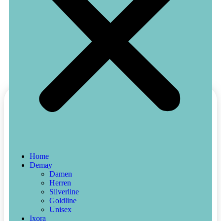
Home
Demay
A007-Aquadem
Damen
Herren
Silverline
22,50
€
Incl.MwSt
Goldline
Unisex
Sportlicher Herrenduft: frisch-aquatisch, POWER-BOOST!
Ixora