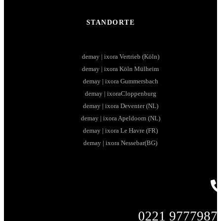
STANDORTE
demay | ixora Vertrieb (Köln)
demay | ixora Köln Mülheim
demay | ixora Gummersbach
demay | ixoraCloppenburg
demay | ixora Deventer (NL)
demay | ixora Apeldoorn (NL)
demay | ixora Le Havre (FR)
demay | ixora Nessebar(BG)
0221 9777987