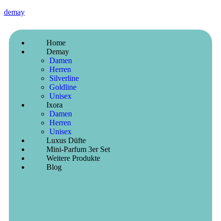
demay
Home
Demay
Damen
Herren
Silverline
Goldline
Unisex
Ixora
Damen
Herren
Unisex
Luxus Düfte
Mini-Parfum 3er Set
Weitere Produkte
Blog