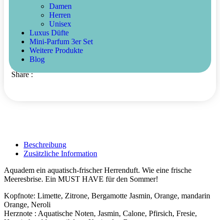
Damen
Vorrätig
Herren
Unisex
+
-
Luxus Düfte
In den Warenkorb
Mini-Parfum 3er Set
Buy Now
Weitere Produkte
Blog
Artikelnummer:
A007
Kategorien:
Demay
,
Herren
,
Parfüm
Share :
Beschreibung
Zusätzliche Information
Aquadem ein aquatisch-frischer Herrenduft. Wie eine frische
Meeresbrise. Ein MUST HAVE für den Sommer!
Kopfnote: Limette, Zitrone, Bergamotte Jasmin, Orange, mandarin
Orange, Neroli
Herznote : Aquatische Noten, Jasmin, Calone, Pfirsich, Fresie,