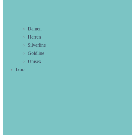
Damen
Zusätzliche Information
Herren
Silverline
Gewicht
0,2 kg
Goldline
Unisex
Maße
13,5 × 6,5 × 3,5 cm
Ixora
Related Products