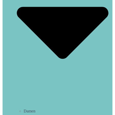
In den Warenkorb
Quick View
(0)
B024-Dignity
22,50
€
Incl.MwSt
Damen