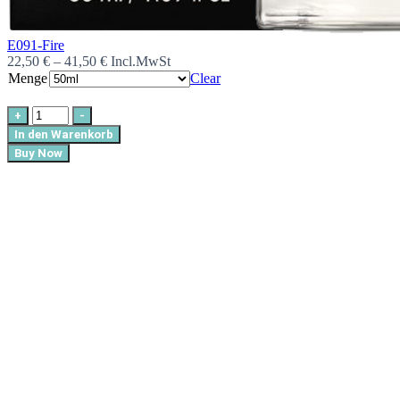
E091-Fire
22,50
€
–
41,50
€
Incl.MwSt
Menge
Clear
+
-
In den Warenkorb
Buy Now