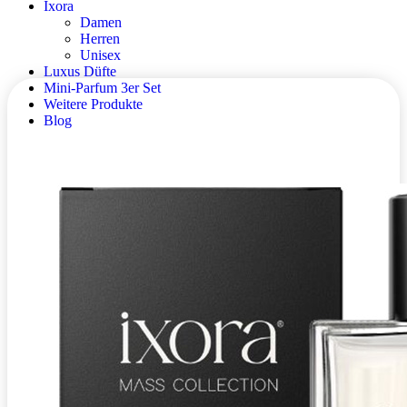
Ixora
Damen
Herren
Unisex
Luxus Düfte
Mini-Parfum 3er Set
Weitere Produkte
Blog