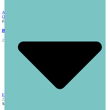
Ausführung wählen
Quick View
(0)
B334-Yes
22,50
€
–
41,50
€
Incl.MwSt
E247-Gallant
22,50
€
–
41,50
€
Incl.MwSt
Menge
Clear