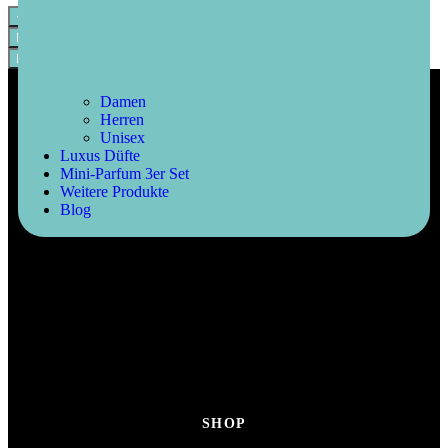
+
-
In den Warenkorb
Buy Now
Damen
Herren
Unisex
Luxus Düfte
Mini-Parfum 3er Set
Weitere Produkte
Blog
SHOP