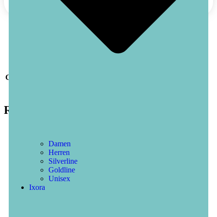
Zusätzliche Information
Gewicht
0,2 kg
Maße
13,5 × 6,5 × 3,5 cm
Related Products
Damen
Herren
Silverline
Goldline
Unisex
Ixora