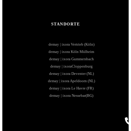
STANDORTE
demay | ixora Vertrieb (Köln)
demay | ixora Köln Mülheim
demay | ixora Gummersbach
demay | ixoraCloppenburg
demay | ixora Deventer (NL)
demay | ixora Apeldoorn (NL)
demay | ixora Le Havre (FR)
demay | ixora Nessebar(BG)