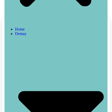
Home
Demay
E247-Gallant
22,50
€
–
41,50
€
Incl.MwSt
Menge
Clear
+
-
In den Warenkorb
Buy Now
Artikelnummer:
E247
Kategorien:
Herren
,
Ixora
,
Parfüm
Share :