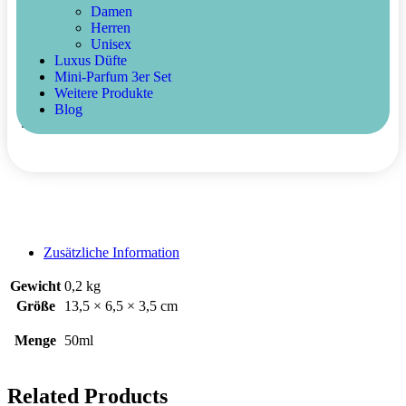
Damen
+
-
Herren
In den Warenkorb
Unisex
Buy Now
Luxus Düfte
Mini-Parfum 3er Set
Artikelnummer:
A022
Kategorien:
Damen
,
Demay
,
Parfüm
,
Weitere Produkte
Silverline
Blog
Share :
Zusätzliche Information
Gewicht
0,2 kg
Größe
13,5 × 6,5 × 3,5 cm
Menge
50ml
Related Products