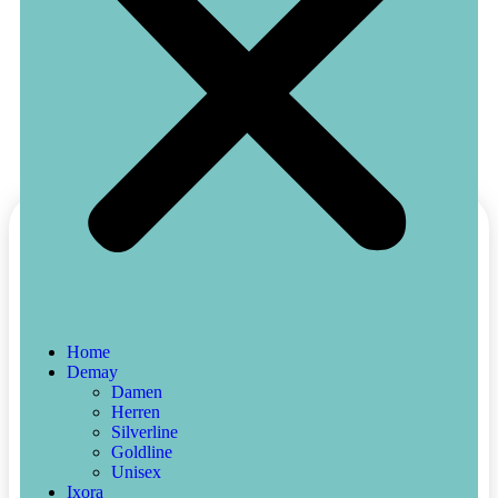
Home
Demay
Nude
Damen
Herren
Silverline
25,50
€
Incl.MwSt
Goldline
Unisex
Vorrätig
Ixora