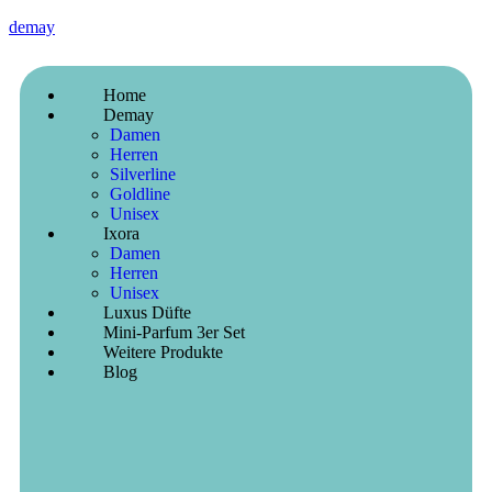
demay
Home
Demay
Damen
Herren
Silverline
Goldline
Unisex
Ixora
Damen
Herren
Unisex
Luxus Düfte
Mini-Parfum 3er Set
Weitere Produkte
Blog