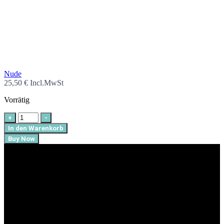
Nude
25,50
€
Incl.MwSt
Vorrätig
+
-
In den Warenkorb
Buy Now