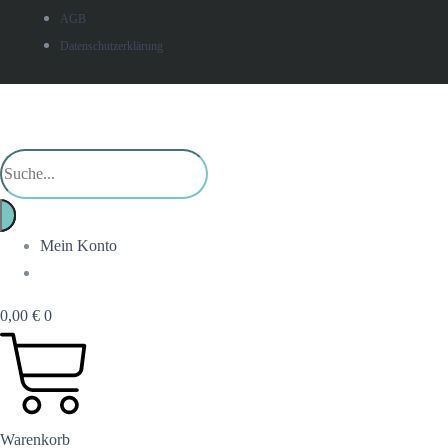
AGB
Datenschutzerklärung
Products
search
Mein Konto
0,00
€
0
Warenkorb