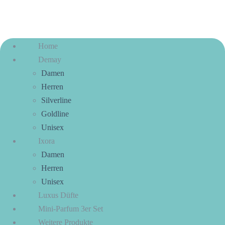
Home
Demay
Damen
Herren
Silverline
Goldline
Unisex
Ixora
Damen
Herren
Unisex
Luxus Düfte
Mini-Parfum 3er Set
Weitere Produkte