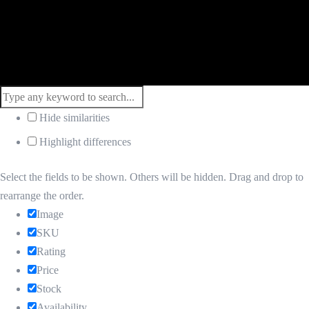
Hide similarities
Highlight differences
Select the fields to be shown. Others will be hidden. Drag and drop to
rearrange the order.
Image
SKU
Rating
Price
Stock
Availability